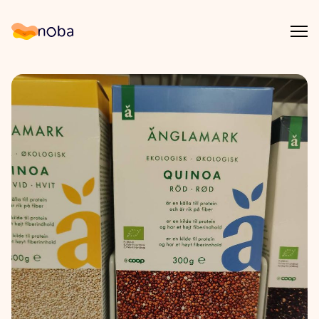
Åpn
Noba