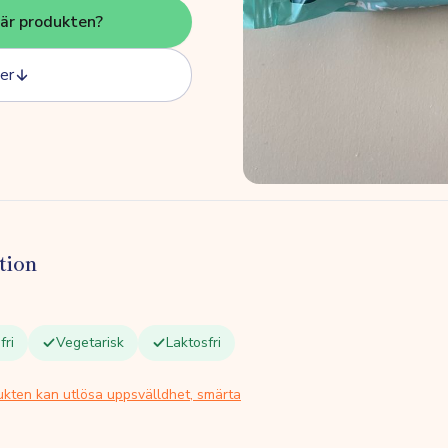
här produkten?
er
tion
fri
Vegetarisk
Laktosfri
ukten kan utlösa uppsvälldhet, smärta