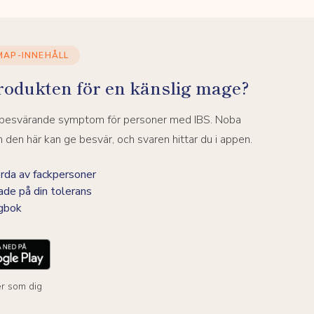
MAP-INNEHÅLL
rodukten för en känslig mage?
a besvärande symptom för personer med IBS. Noba
den här kan ge besvär, och svaren hittar du i appen.
da av fackpersoner
ade på din tolerans
agbok
r som dig