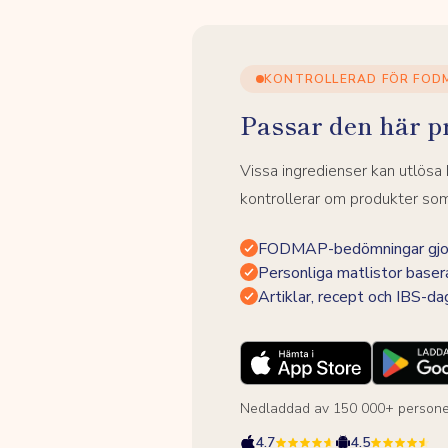
KONTROLLERAD FÖR FOD
Passar den här p
Vissa ingredienser kan utlös
kontrollerar om produkter som 
FODMAP-bedömningar gjor
Personliga matlistor baser
Artiklar, recept och IBS-d
Nedladdad av 150 000+ persone
4.7
4.5