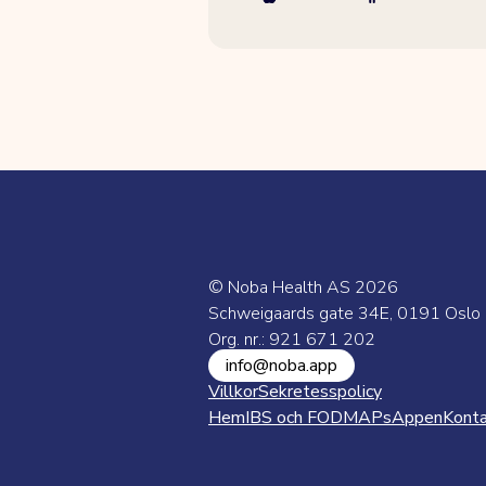
© Noba Health AS
2026
Schweigaards gate 34E, 0191 Oslo
Org. nr.: 921 671 202
info@noba.app
Villkor
Sekretesspolicy
Hem
IBS och FODMAPs
Appen
Kont