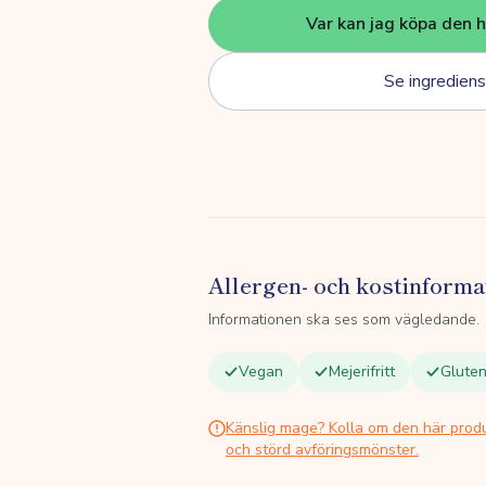
Var kan jag köpa den 
Se ingrediens
Allergen- och kostinforma
Informationen ska ses som vägledande.
Vegan
Mejerifritt
Gluten
Känslig mage? Kolla om den här prod
och störd avföringsmönster.