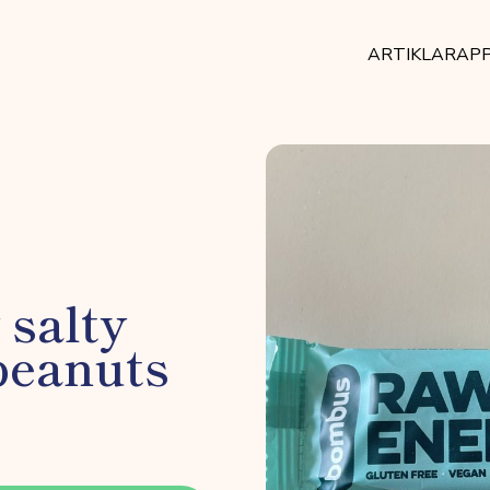
ARTIKLAR
AP
salty
peanuts