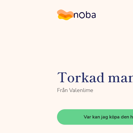
Noba
Torkad ma
Från Valenlime
Var kan jag köpa den 