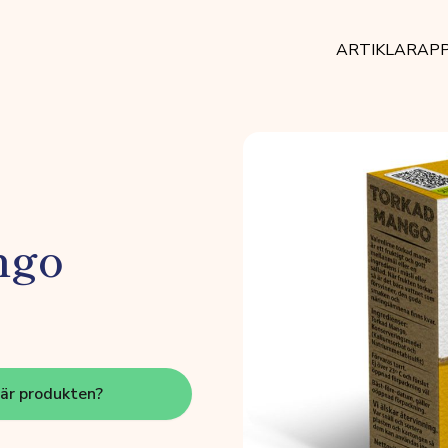
ARTIKLAR
AP
ngo
här produkten?