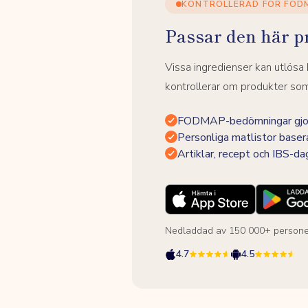
KONTROLLERAD FÖR FOD
Passar den här p
Vissa ingredienser kan utlös
kontrollerar om produkter som 
FODMAP-bedömningar gjor
Personliga matlistor baser
Artiklar, recept och IBS-d
Nedladdad av 150 000+ persone
4.7
4.5