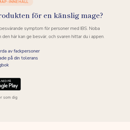
MAP-INNEHÅLL
rodukten för en känslig mage?
a besvärande symptom för personer med IBS. Noba
den här kan ge besvär, och svaren hittar du i appen.
da av fackpersoner
ade på din tolerans
agbok
r som dig