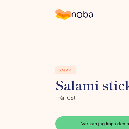
Noba
SALAMI
Salami stic
Från Gøl
Var kan jag köpa den 