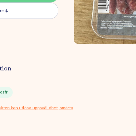
er
tion
osfri
ukten kan utlösa uppsvälldhet, smärta