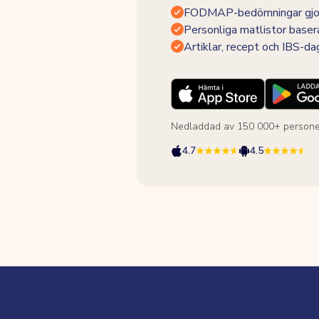
FODMAP-bedömningar gjor
Personliga matlistor baser
Artiklar, recept och IBS-d
Nedladdad av 150 000+ persone
4.7
4.5