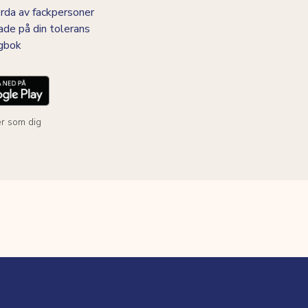
da av fackpersoner
ade på din tolerans
agbok
r som dig