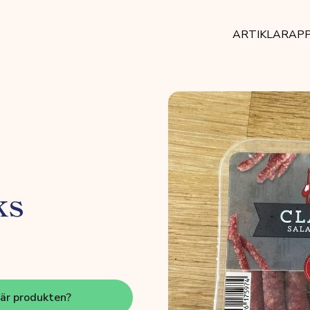
ARTIKLAR
AP
ks
här produkten?