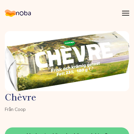
Åpn
Noba
Chèvre
Från Coop