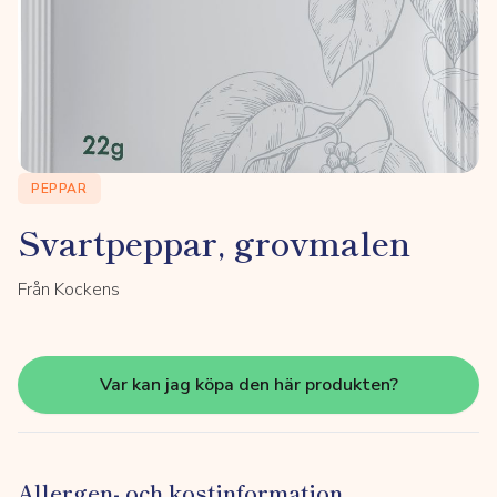
PEPPAR
Svartpeppar, grovmalen
Från Kockens
Var kan jag köpa den här produkten?
Allergen- och kostinformation