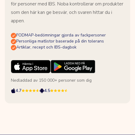
för personer med IBS. Noba kontrollerar om produkter
som den här kan ge besvär, och svaren hittar du i
appen.
FODMAP-bedömningar gjorda av fackpersoner
Personliga matlistor baserade på din tolerans
Artiklar, recept och IBS-dagbok
Nedladdad av 150 000+ personer som dig
4.7
4.5