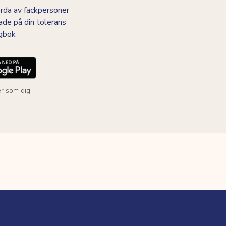
da av fackpersoner
ade på din tolerans
agbok
r som dig