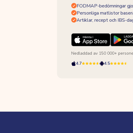
FODMAP-bedömningar gjor
Personliga matlistor baser
Artiklar, recept och IBS-d
Nedladdad av 150 000+ persone
4.7
4.5