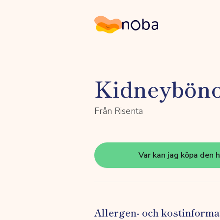
Noba
Kidneybön
Från Risenta
Var kan jag köpa den 
Allergen- och kostinforma