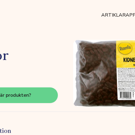
ARTIKLAR
AP
or
här produkten?
tion