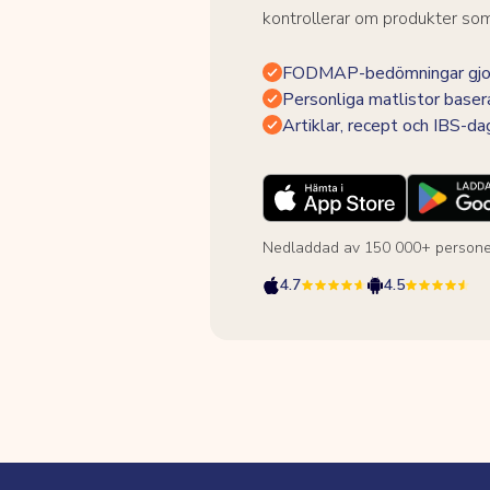
kontrollerar om produkter som 
FODMAP-bedömningar gjor
Personliga matlistor baser
Artiklar, recept och IBS-d
Nedladdad av 150 000+ persone
4.7
4.5