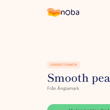
Noba
JORDNÖTSSMÖR
Smooth pea
Från Ânglamark