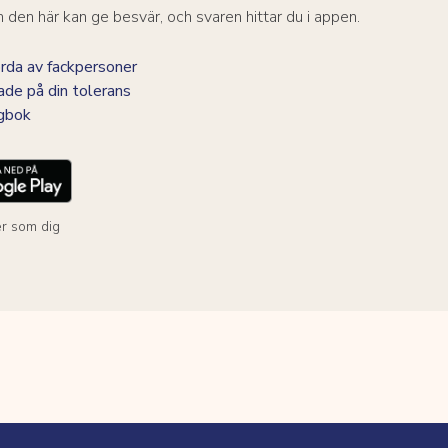
den här kan ge besvär, och svaren hittar du i appen.
da av fackpersoner
ade på din tolerans
agbok
r som dig