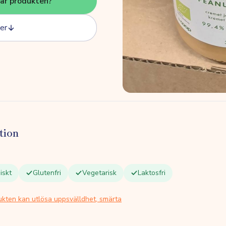
här produkten?
er
tion
iskt
Glutenfri
Vegetarisk
Laktosfri
ukten kan utlösa uppsvälldhet, smärta