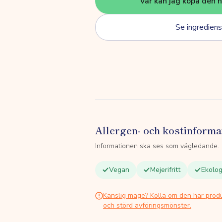
Var kan jag köpa den 
Se ingrediens
Allergen- och kostinforma
Informationen ska ses som vägledande.
Vegan
Mejerifritt
Ekolog
Känslig mage? Kolla om den här prod
och störd avföringsmönster.