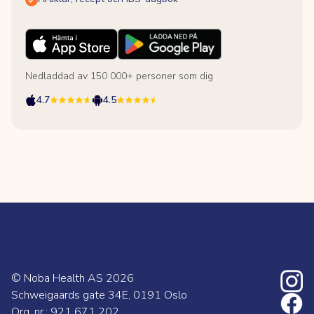
Nedladdad av 150 000+ personer som dig
4.7
4.5
© Noba Health AS
2026
Schweigaards gate 34E, 0191 Oslo
Org. nr.: 921 671 202