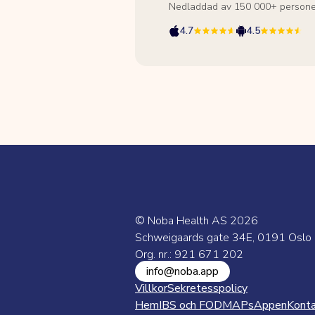
Nedladdad av 150 000+ persone
4.7
4.5
© Noba Health AS
2026
Schweigaards gate 34E, 0191 Oslo
Org. nr.: 921 671 202
info@noba.app
Villkor
Sekretesspolicy
Hem
IBS och FODMAPs
Appen
Kont