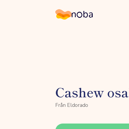
Noba
Cashew osal
Från Eldorado