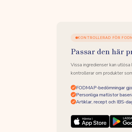
KONTROLLERAD FÖR FOD
Passar den här p
Vissa ingredienser kan utlös
kontrollerar om produkter som 
FODMAP-bedömningar gjor
Personliga matlistor baser
Artiklar, recept och IBS-d