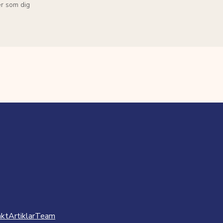
r som dig
akt
Artiklar
Team