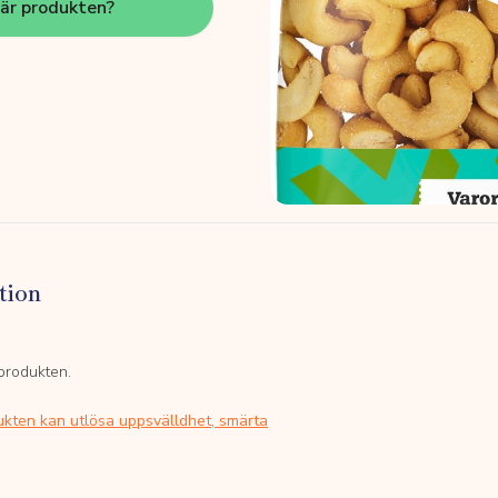
här produkten?
tion
 produkten.
ukten kan utlösa uppsvälldhet, smärta