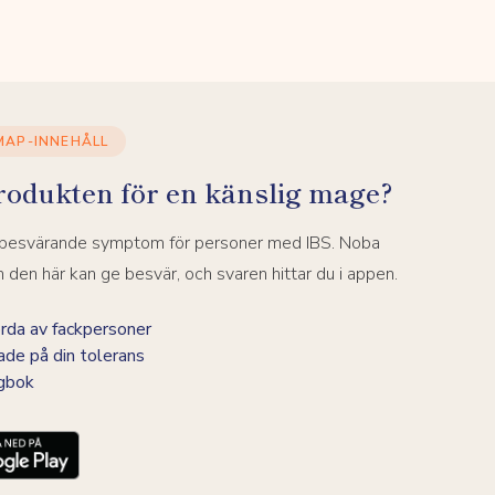
MAP-INNEHÅLL
rodukten för en känslig mage?
a besvärande symptom för personer med IBS. Noba
den här kan ge besvär, och svaren hittar du i appen.
da av fackpersoner
ade på din tolerans
agbok