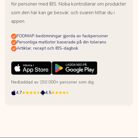
för personer med IBS. Noba kontrollerar om produkter
som den här kan ge besvär, och svaren hittar du i
appen.
FODMAP-bedömningar gjorda av fackpersoner
Personliga matlistor baserade på din tolerans
Artiklar, recept och IBS-dagbok
Nedladdad av 150 000+ personer som dig
4.7
4.5