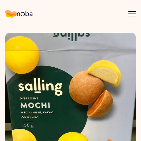
Åpn
Noba