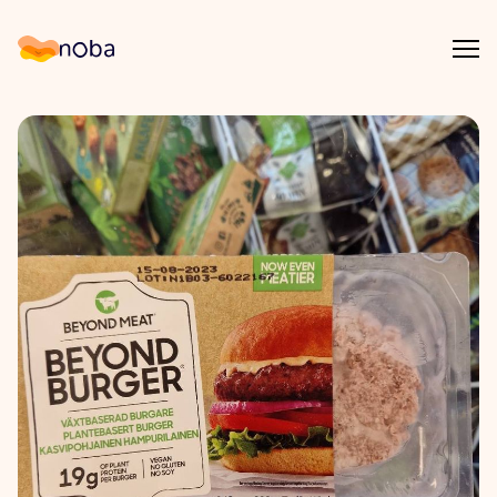
Åpn
Noba