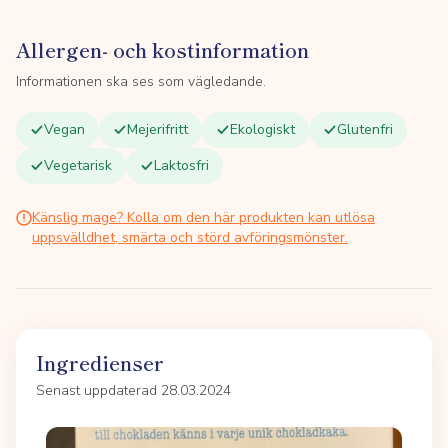
Allergen- och kostinformation
Informationen ska ses som vägledande.
Vegan
Mejerifritt
Ekologiskt
Glutenfri
Vegetarisk
Laktosfri
Känslig mage? Kolla om den här produkten kan utlösa
uppsvälldhet, smärta och störd avföringsmönster.
Ingredienser
Senast uppdaterad 28.03.2024