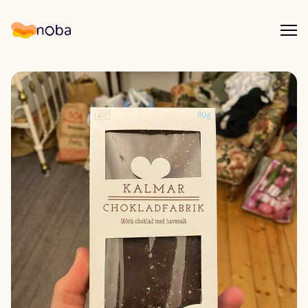
Åpn
Noba