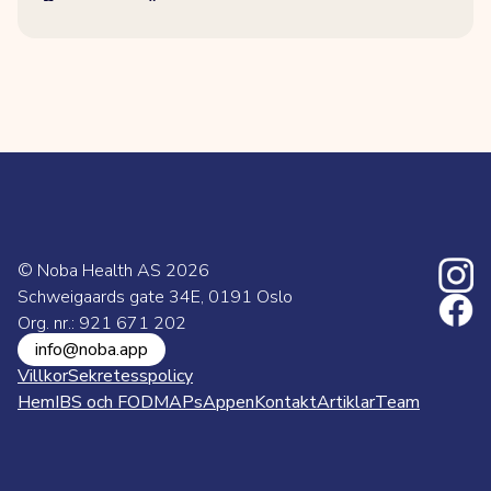
© Noba Health AS
2026
Schweigaards gate 34E, 0191 Oslo
Org. nr.: 921 671 202
info@noba.app
Villkor
Sekretesspolicy
Hem
IBS och FODMAPs
Appen
Kontakt
Artiklar
Team