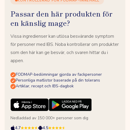
KONTROLLERAD FÖR FODMAP-INNEHÅLL
Passar den här produkten för
en känslig mage?
Vissa ingredienser kan utlösa besvärande symptom
för personer med IBS. Noba kontrollerar om produkter
som den här kan ge besvär, och svaren hittar du i
appen.
FODMAP-bedömningar gjorda av fackpersoner
Personliga matlistor baserade på din tolerans
Artiklar, recept och IBS-dagbok
Nedladdad av 150 000+ personer som dig
4.7
4.5