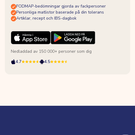
FODMAP-bedömningar gjorda av fackpersoner
Personliga matlistor baserade på din tolerans
Artiklar, recept och IBS-dagbok
Nedladdad av 150 000+ personer som dig
4.7
4.5