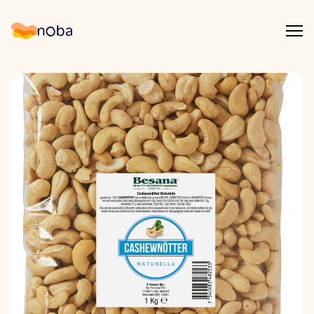
Åpn
Noba