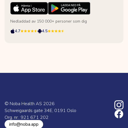
Nedladdad av 150 000+ personer som dig
4.7
4.5
© Noba Health AS
2026
Schweigaards gate 34E, 0191 Oslo
Org. nr.: 921 671 202
info@noba.app