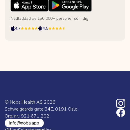
Nedladdad av 150 000+ personer som dig
4.7
4.5
© Noba Health AS
2026
Schweigaards gate 34E, 0191 Oslo
Org. nr.: 921 671 202
info@noba.app
Villkor
Sekretesspolicy