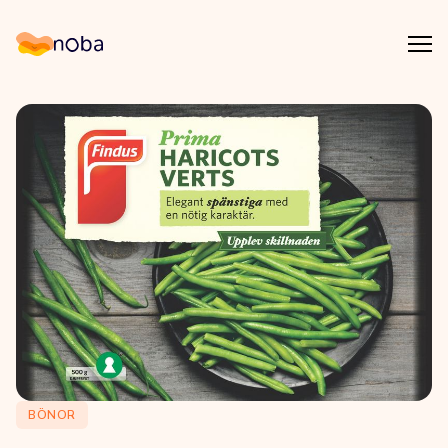
Åpn
Noba
BÖNOR