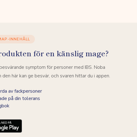
MAP-INNEHÅLL
rodukten för en känslig mage?
a besvärande symptom för personer med IBS. Noba
den här kan ge besvär, och svaren hittar du i appen.
da av fackpersoner
ade på din tolerans
agbok