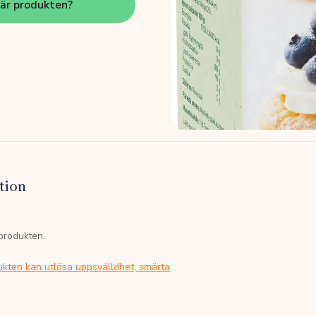
här produkten?
tion
 produkten.
ukten kan utlösa uppsvälldhet, smärta