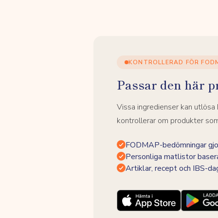
KONTROLLERAD FÖR FOD
Passar den här p
Vissa ingredienser kan utlös
kontrollerar om produkter som 
FODMAP-bedömningar gjor
Personliga matlistor baser
Artiklar, recept och IBS-d