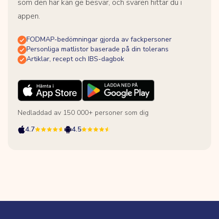
som den här kan ge besvär, och svaren hittar du i
appen.
FODMAP-bedömningar gjorda av fackpersoner
Personliga matlistor baserade på din tolerans
Artiklar, recept och IBS-dagbok
Nedladdad av 150 000+ personer som dig
4.7
4.5