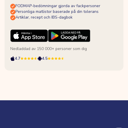
FODMAP-bedömningar gjorda av fackpersoner
Personliga matlistor baserade på din tolerans
Artiklar, recept och IBS-dagbok
Nedladdad av 150 000+ personer som dig
4.7
4.5