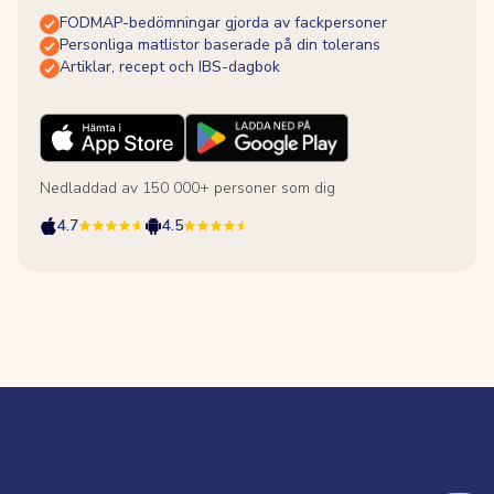
FODMAP-bedömningar gjorda av fackpersoner
Personliga matlistor baserade på din tolerans
Artiklar, recept och IBS-dagbok
Nedladdad av 150 000+ personer som dig
4.7
4.5