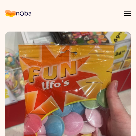
Åpn
Noba