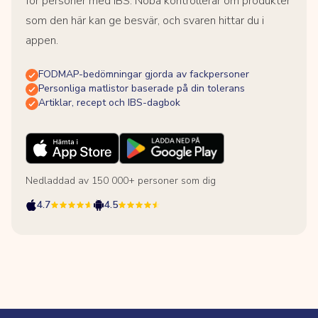
för personer med IBS. Noba kontrollerar om produkter
som den här kan ge besvär, och svaren hittar du i
appen.
FODMAP-bedömningar gjorda av fackpersoner
Personliga matlistor baserade på din tolerans
Artiklar, recept och IBS-dagbok
Nedladdad av 150 000+ personer som dig
4.7
4.5