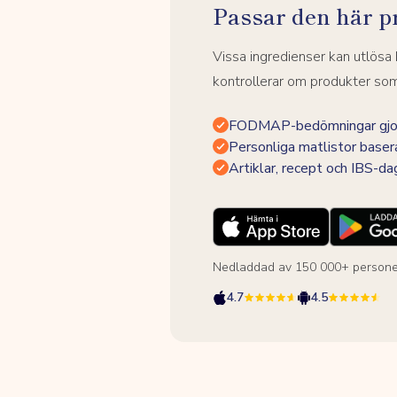
Passar den här p
Vissa ingredienser kan utlös
kontrollerar om produkter som 
FODMAP-bedömningar gjor
Personliga matlistor baser
Artiklar, recept och IBS-d
Nedladdad av 150 000+ persone
4.7
4.5