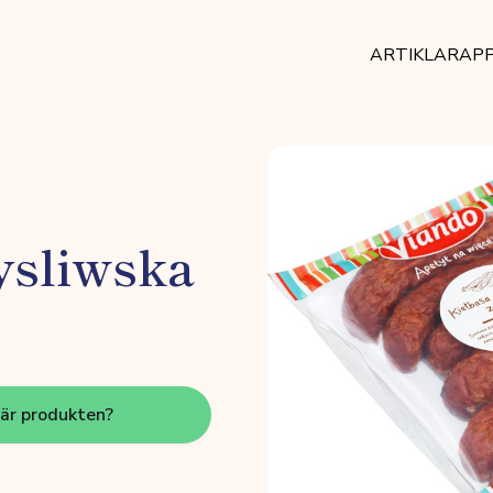
ARTIKLAR
AP
ysliwska
här produkten?