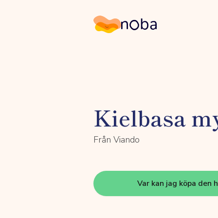
Noba
Kielbasa m
Från Viando
Var kan jag köpa den 