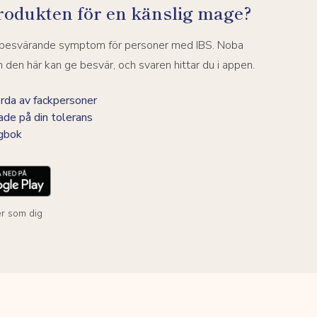
rodukten för en känslig mage?
a besvärande symptom för personer med IBS. Noba
den här kan ge besvär, och svaren hittar du i appen.
da av fackpersoner
ade på din tolerans
agbok
r som dig