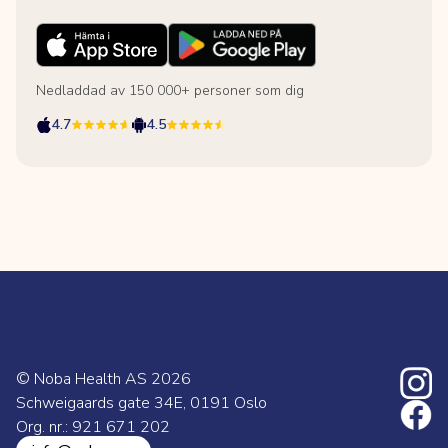
Nedladdad av 150 000+ personer som dig
4.7
4.5
© Noba Health AS
2026
Schweigaards gate 34E, 0191 Oslo
Org. nr.: 921 671 202