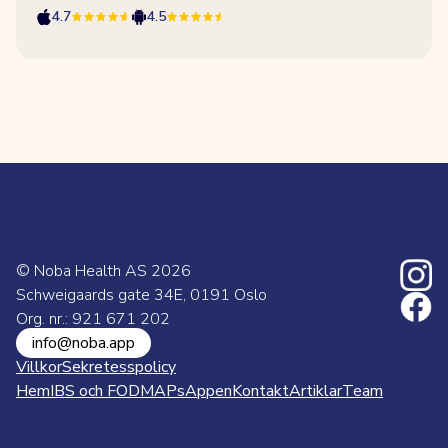
4.7
4.5
© Noba Health AS
2026
Schweigaards gate 34E, 0191 Oslo
Org. nr.: 921 671 202
info@noba.app
Villkor
Sekretesspolicy
Hem
IBS och FODMAPs
Appen
Kontakt
Artiklar
Team