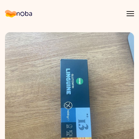
Åpn
Noba