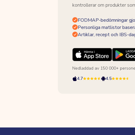
kontrollerar om produkter som 
FODMAP-bedömningar gjor
Personliga matlistor baser
Artiklar, recept och IBS-d
Nedladdad av 150 000+ persone
4.7
4.5