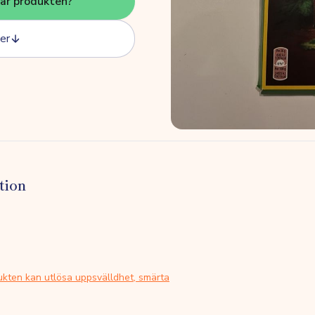
här produkten?
er
tion
ukten kan utlösa uppsvälldhet, smärta