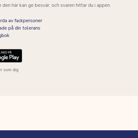
den här kan ge besvär, och svaren hittar du i appen.
da av fackpersoner
ade på din tolerans
agbok
r som dig