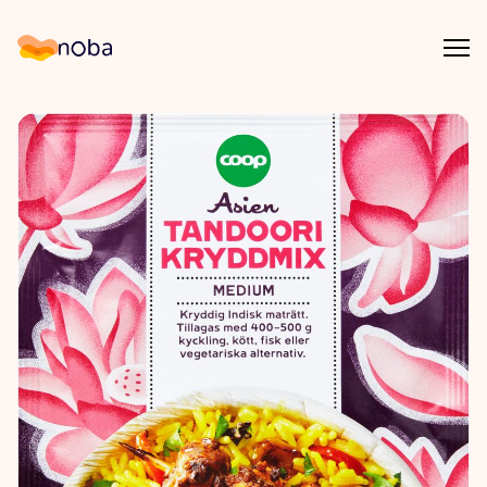
Åpn
Noba