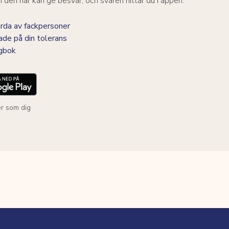
den här kan ge besvär, och svaren hittar du i appen.
da av fackpersoner
ade på din tolerans
agbok
r som dig