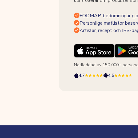
kontrollerar om produkter som 
FODMAP-bedömningar gjor
Personliga matlistor baser
Artiklar, recept och IBS-d
Nedladdad av 150 000+ persone
4.7
4.5