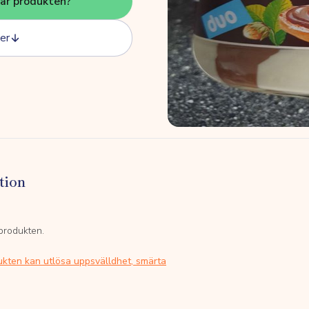
här produkten?
er
tion
 produkten.
ukten kan utlösa uppsvälldhet, smärta