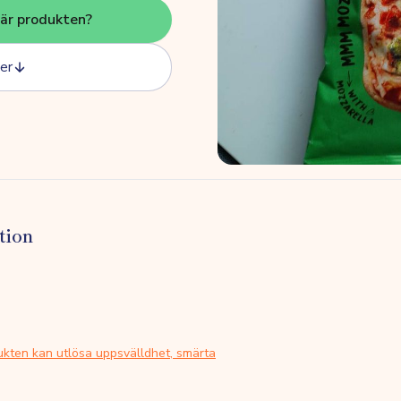
här produkten?
er
tion
ukten kan utlösa uppsvälldhet, smärta