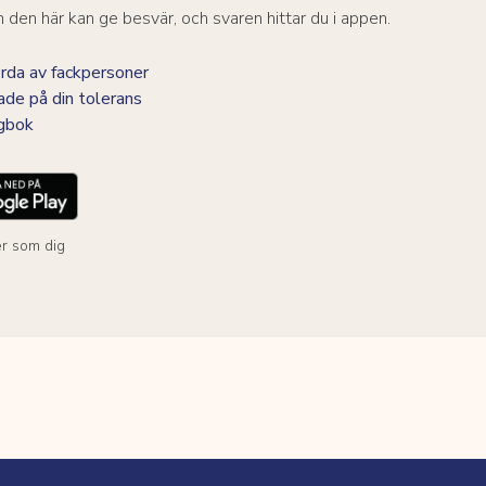
den här kan ge besvär, och svaren hittar du i appen.
da av fackpersoner
ade på din tolerans
agbok
r som dig