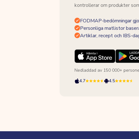
kontrollerar om produkter som 
FODMAP-bedömningar gjor
Personliga matlistor baser
Artiklar, recept och IBS-d
Nedladdad av 150 000+ persone
4.7
4.5