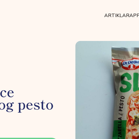
ARTIKLAR
AP
ice
og pesto