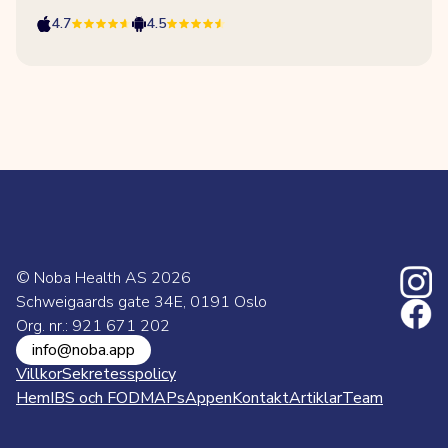
4.7
4.5
© Noba Health AS
2026
Schweigaards gate 34E, 0191 Oslo
Org. nr.: 921 671 202
info@noba.app
Villkor
Sekretesspolicy
Hem
IBS och FODMAPs
Appen
Kontakt
Artiklar
Team