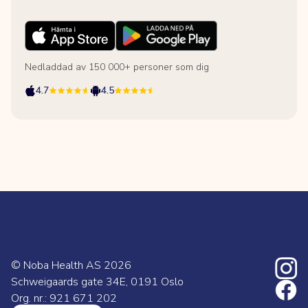
Nedladdad av 150 000+ personer som dig
4.7
4.5
© Noba Health AS
2026
Schweigaards gate 34E, 0191 Oslo
Org. nr.: 921 671 202