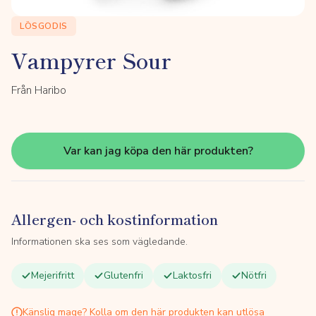
LÖSGODIS
Vampyrer Sour
Från Haribo
Var kan jag köpa den här produkten?
Allergen- och kostinformation
Informationen ska ses som vägledande.
Mejerifritt
Glutenfri
Laktosfri
Nötfri
Känslig mage? Kolla om den här produkten kan utlösa