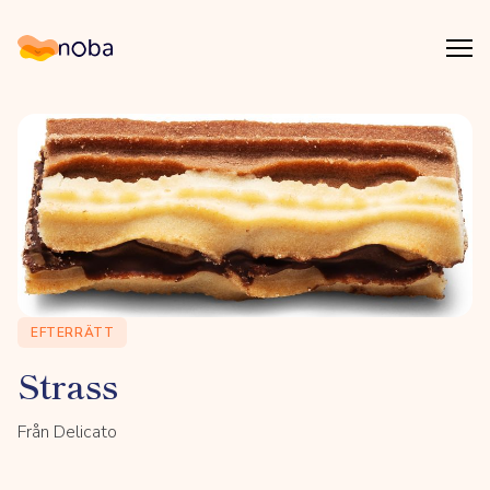
Åpn
Noba
EFTERRÄTT
Strass
Från Delicato