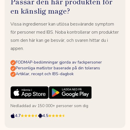
Passar den här produkten för
en känslig mage?
Vissa ingredienser kan utlösa besvärande symptom
för personer med IBS. Noba kontrollerar om produkter
som den här kan ge besvär, och svaren hittar du i
appen.
FODMAP-bedömningar gjorda av fackpersoner
Personliga matlistor baserade på din tolerans
Artiklar, recept och IBS-dagbok
Nedladdad av 150 000+ personer som dig
4.7
4.5