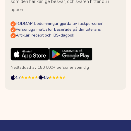
som den här kan ge besvär, och svaren hittar du i
appen.
FODMAP-bedömningar gjorda av fackpersoner
Personliga matlistor baserade på din tolerans
Artiklar, recept och IBS-dagbok
Nedladdad av 150 000+ personer som dig
4.7
4.5