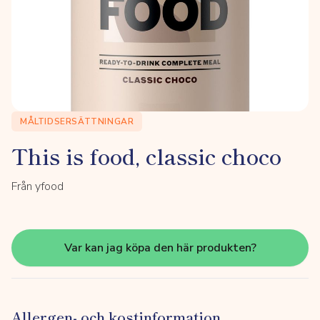
MÅLTIDSERSÄTTNINGAR
This is food, classic choco
Från yfood
Var kan jag köpa den här produkten?
Allergen- och kostinformation