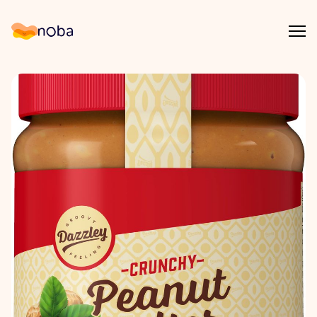
Åpn
Noba