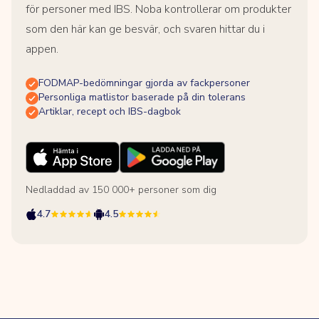
för personer med IBS. Noba kontrollerar om produkter
som den här kan ge besvär, och svaren hittar du i
appen.
FODMAP-bedömningar gjorda av fackpersoner
Personliga matlistor baserade på din tolerans
Artiklar, recept och IBS-dagbok
Nedladdad av 150 000+ personer som dig
4.7
4.5