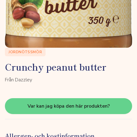
JORDNÖTSSMÖR
Crunchy peanut butter
Från Dazzley
Var kan jag köpa den här produkten?
Allergen- och kostinformation