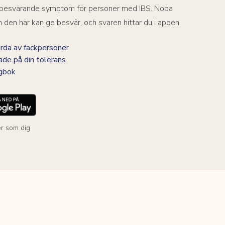
a besvärande symptom för personer med IBS. Noba
den här kan ge besvär, och svaren hittar du i appen.
da av fackpersoner
ade på din tolerans
agbok
r som dig