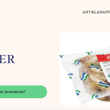
ARTIKLAR
AP
ER
här produkten?