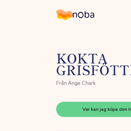
Noba
KOKTA
GRISFÖTT
Från Änge Chark
Var kan jag köpa den 