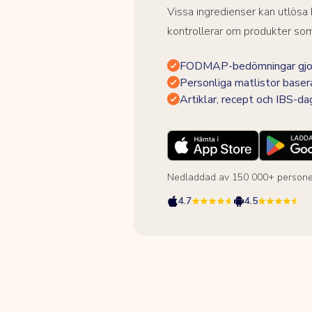
Vissa ingredienser kan utlös
kontrollerar om produkter som 
FODMAP-bedömningar gjor
Personliga matlistor baser
Artiklar, recept och IBS-d
Nedladdad av 150 000+ persone
4.7
4.5