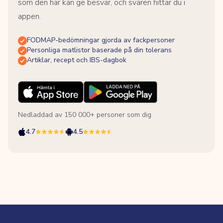
som den här kan ge besvär, och svaren hittar du i
appen.
FODMAP-bedömningar gjorda av fackpersoner
Personliga matlistor baserade på din tolerans
Artiklar, recept och IBS-dagbok
Nedladdad av 150 000+ personer som dig
4.7
4.5