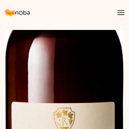
Åpn
Noba