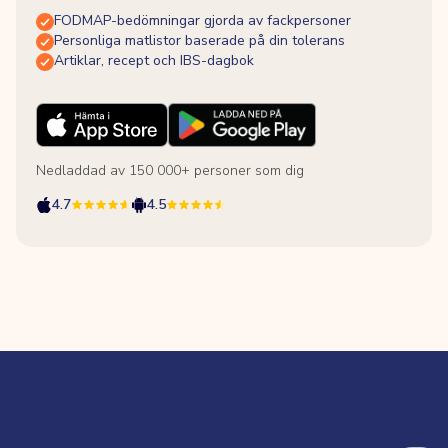
FODMAP-bedömningar gjorda av fackpersoner
Personliga matlistor baserade på din tolerans
Artiklar, recept och IBS-dagbok
Nedladdad av 150 000+ personer som dig
4.7
4.5