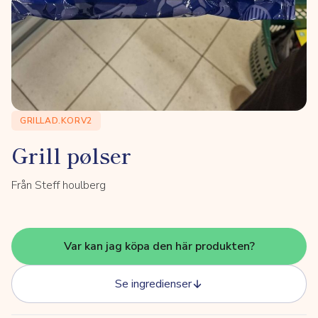
GRILLAD.KORV2
Grill pølser
Från Steff houlberg
Var kan jag köpa den här produkten?
Se ingredienser