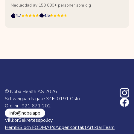
Nedladdad av 150 000+ personer som dig
4.7
4.5
© Noba Health AS
2026
Schweigaards gate 34E, 0191 Oslo
Org. nr.: 921 671 202
info@noba.app
Villkor
Sekretesspolicy
Hem
IBS och FODMAPs
Appen
Kontakt
Artiklar
Team