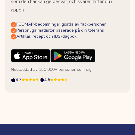
som den här kan ge besvär, och svaren hittar du i
appen.
FODMAP-bedömningar gjorda av fackpersoner
Personliga matlistor baserade på din tolerans
Artiklar, recept och IBS-dagbok
Nedladdad av 150 000+ personer som dig
4.7
4.5