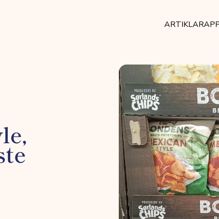
ARTIKLAR
AP
le,
ste