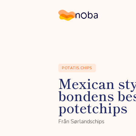
Noba
POTATIS.CHIPS
Mexican sty
bondens be
potetchips
Från Sørlandschips