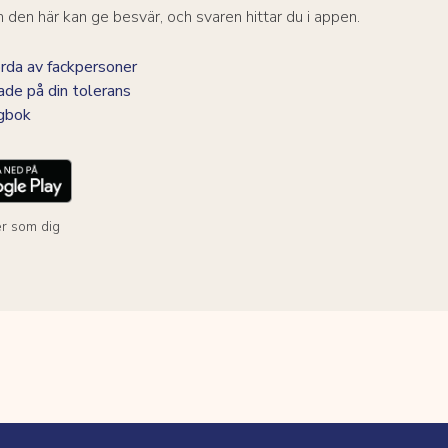
den här kan ge besvär, och svaren hittar du i appen.
da av fackpersoner
ade på din tolerans
agbok
r som dig