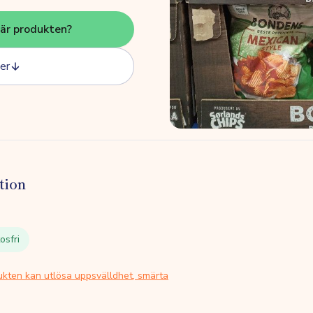
här produkten?
er
tion
osfri
ukten kan utlösa uppsvälldhet, smärta