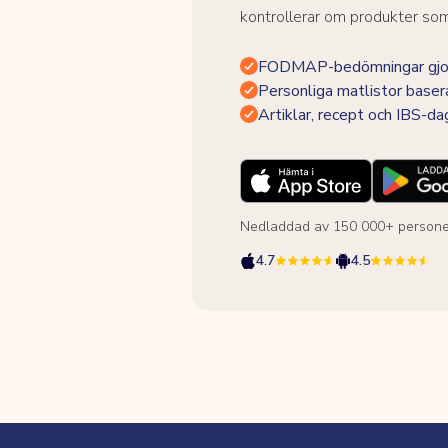
kontrollerar om produkter som 
FODMAP-bedömningar gjor
Personliga matlistor baser
Artiklar, recept och IBS-d
Nedladdad av 150 000+ persone
4.7
4.5