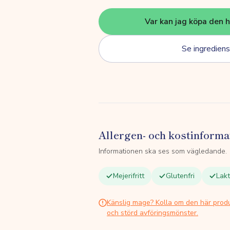
Var kan jag köpa den 
Se ingrediens
Allergen- och kostinforma
Informationen ska ses som vägledande.
Mejerifritt
Glutenfri
Lakt
Känslig mage? Kolla om den här prod
och störd avföringsmönster.