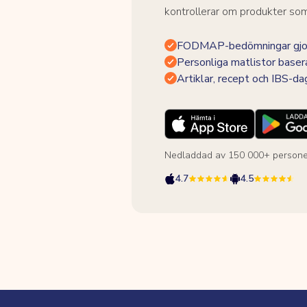
kontrollerar om produkter som 
FODMAP-bedömningar gjor
Personliga matlistor baser
Artiklar, recept och IBS-d
Nedladdad av 150 000+ persone
4.7
4.5