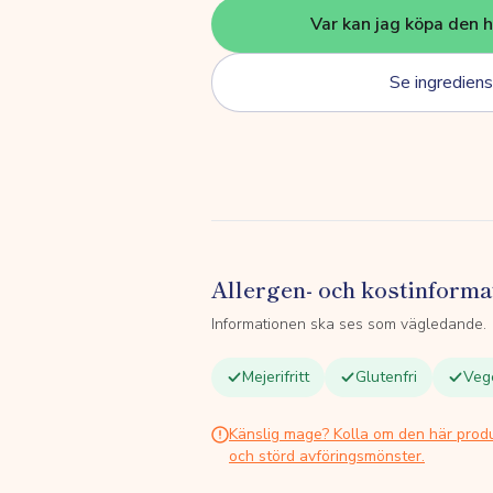
Var kan jag köpa den 
Se ingrediens
Allergen- och kostinforma
Informationen ska ses som vägledande.
Mejerifritt
Glutenfri
Veg
Känslig mage? Kolla om den här prod
och störd avföringsmönster.