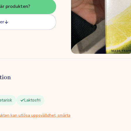
här produkten?
er
tion
etarisk
Laktosfri
ukten kan utlösa uppsvälldhet, smärta