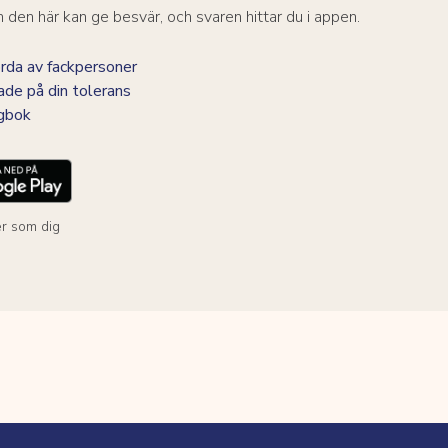
den här kan ge besvär, och svaren hittar du i appen.
da av fackpersoner
ade på din tolerans
agbok
r som dig