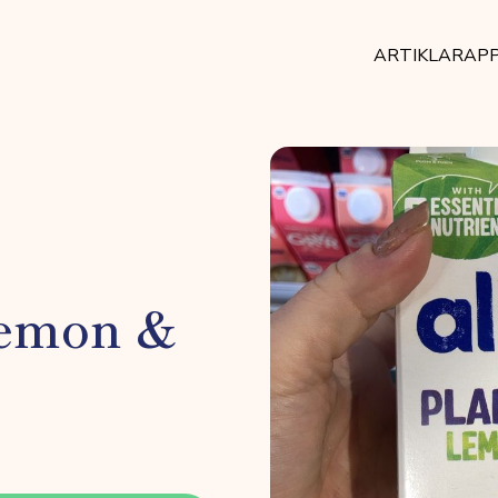
ARTIKLAR
AP
lemon &