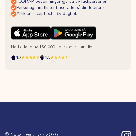
FODMAP-bedömningar gjorda av fackpersoner
Personliga matlistor baserade på din tolerans
Artiklar, recept och IBS-dagbok
Nedladdad av 150 000+ personer som dig
4.7
4.5
© Noba Health AS
2026