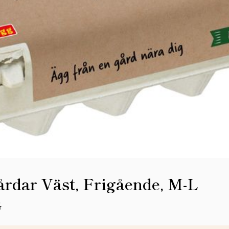
årdar Väst, Frigående, M-L
G