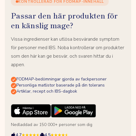
KONTROLLERAD FÖR FODMAP-INNEHÅLL
Passar den här produkten för
en känslig mage?
Vissa ingredienser kan utlösa besvärande symptom
för personer med IBS. Noba kontrollerar om produkter
som den här kan ge besvär, och svaren hittar du i
appen.
FODMAP-bedömningar gjorda av fackpersoner
Personliga matlistor baserade på din tolerans
Artiklar, recept och IBS-dagbok
Nedladdad av 150 000+ personer som dig
4.7
4.5