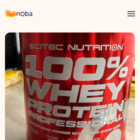
Åpn
Noba