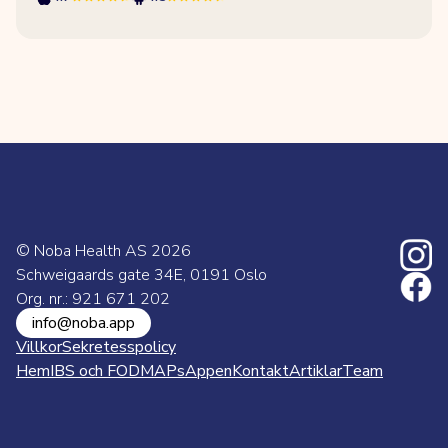
© Noba Health AS
2026
Schweigaards gate 34E, 0191 Oslo
Org. nr.: 921 671 202
info@noba.app
Villkor
Sekretesspolicy
Hem
IBS och FODMAPs
Appen
Kontakt
Artiklar
Team