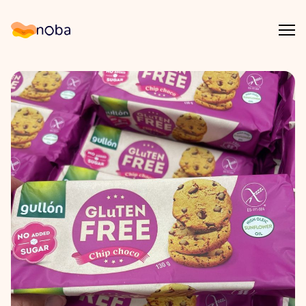
Åpn
Noba