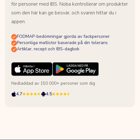
för personer med IBS. Noba kontrollerar om produkter
som den här kan ge besvär, och svaren hittar du i
appen.
FODMAP-bedömningar gjorda av fackpersoner
Personliga matlistor baserade på din tolerans
Artiklar, recept och IBS-dagbok
Nedladdad av 150 000+ personer som dig
4.7
4.5