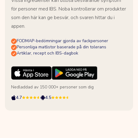
Vissa ingredienser kan utlösa besvärande symptom
för personer med IBS. Noba kontrollerar om produkter
som den här kan ge besvär, och svaren hittar du i
appen.
FODMAP-bedömningar gjorda av fackpersoner
Personliga matlistor baserade på din tolerans
Artiklar, recept och IBS-dagbok
Nedladdad av 150 000+ personer som dig
4.7
4.5