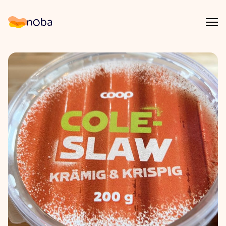
Åpn
Noba