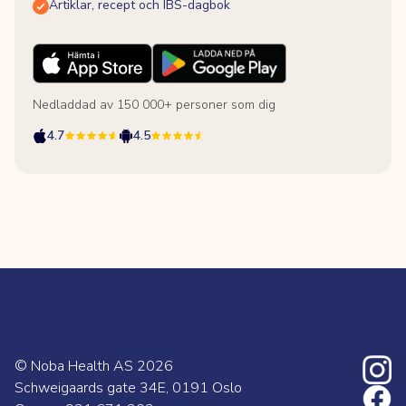
Artiklar, recept och IBS-dagbok
Nedladdad av 150 000+ personer som dig
4.7
4.5
© Noba Health AS
2026
Schweigaards gate 34E, 0191 Oslo