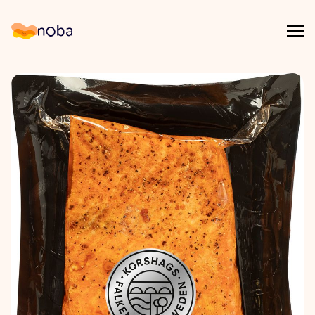
Åpn
Noba