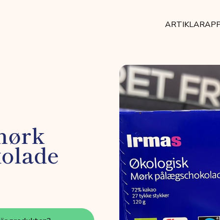
ARTIKLAR
AP
mørk
olade