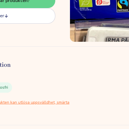
här produkten?
er
tion
osfri
ukten kan utlösa uppsvälldhet, smärta