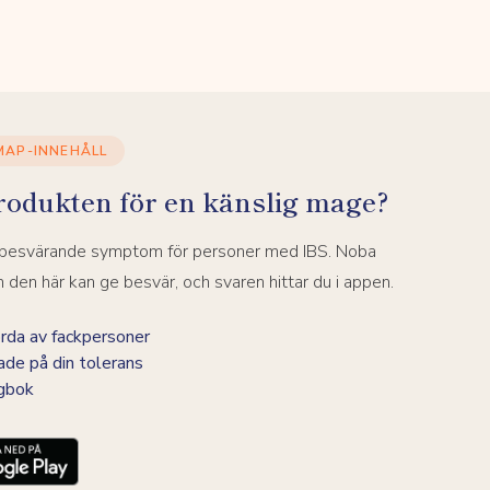
MAP-INNEHÅLL
rodukten för en känslig mage?
a besvärande symptom för personer med IBS. Noba
den här kan ge besvär, och svaren hittar du i appen.
da av fackpersoner
ade på din tolerans
agbok