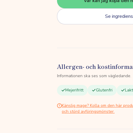
Var kan jag köpa den 
Se ingrediens
Allergen- och kostinforma
Informationen ska ses som vägledande.
Mejerifritt
Glutenfri
Lakt
Känslig mage? Kolla om den här prod
och störd avföringsmönster.