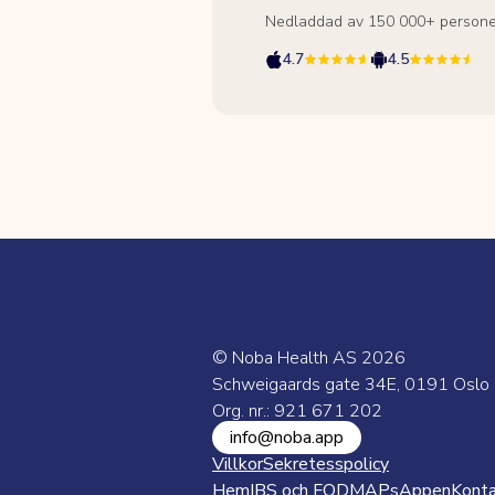
Nedladdad av 150 000+ persone
4.7
4.5
© Noba Health AS
2026
Schweigaards gate 34E, 0191 Oslo
Org. nr.: 921 671 202
info@noba.app
Villkor
Sekretesspolicy
Hem
IBS och FODMAPs
Appen
Kont