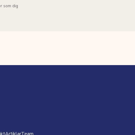
r som dig
akt
Artiklar
Team