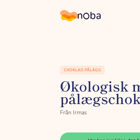
Noba
CHOKLAD.PÅLÄGG
Økologisk 
pålægschok
Från Irmas