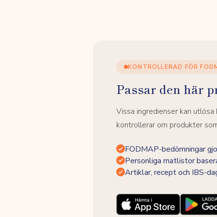
KONTROLLERAD FÖR FOD
Passar den här p
Vissa ingredienser kan utlös
kontrollerar om produkter som 
FODMAP-bedömningar gjor
Personliga matlistor baser
Artiklar, recept och IBS-d